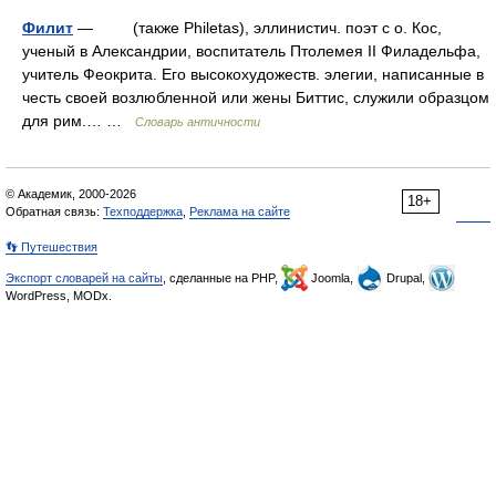
Филит
— (также Philetas), эллинистич. поэт с о. Кос,
ученый в Александрии, воспитатель Птолемея II Филадельфа,
учитель Феокрита. Его высокохудожеств. элегии, написанные в
честь своей возлюбленной или жены Биттис, служили образцом
для рим.… …
Словарь античности
© Академик, 2000-2026
18+
Обратная связь:
Техподдержка
,
Реклама на сайте
👣 Путешествия
Экспорт словарей на сайты
, сделанные на PHP,
Joomla,
Drupal,
WordPress, MODx.