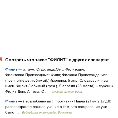
Смотреть что такое "ФИЛИТ" в других словарях:
Филит
— а, муж. Стар. редк.Отч.: Филитович,
Филитовна.Производные: Филя; Филюша.Происхождение:
(Греч. philetos любимый.)Именины: 5 апр. Словарь личных
имён. Филит Любимый (греч.). 5 апреля (23 марта) – мученик
Филит. День Ангела. С …
Словарь личных имен
Филит
— ( возлюбленный ), противник Павла (2Тим 2:17,18),
распространял ложное учение о том, что воскресение уже
было …
Библейская энциклопедия Брокгауза