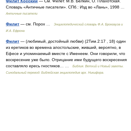
Филит Косский
— См. Филет. М.В. Белкин, О. Плахотская.
Словарь «Античные писатели». СПб.: Изд во «Лань», 1998 …
Античные писатели
Филит
— см. Порох …
Энциклопедический словарь Ф.А. Брокгауза и
И.А. Ефрона
Филит
— (любимый, достойный любви) (2Тим.2:17 , 18) один
из еретиков во времена апостольские, живший, вероятно, в
Ефесе и упоминаемый вместе с Именеем. Они говорили, что
воскресение уже было. Отрицание ими будущего воскресения
составляло ересь гностиков… …
Библия. Ветхий и Новый заветы.
Синодальный перевод. Библейская энциклопедия арх. Никифора.