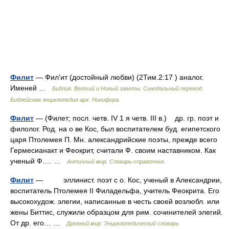
Филит
— Фил’ит (достойный любви) (2Тим.2:17 ) аналог.
Именей …
Библия. Ветхий и Новый заветы. Синодальный перевод.
Библейская энциклопедия арх. Никифора.
Филит
— (Филет; посл. четв. IV 1 я четв. III в.) др. гр. поэт и
филолог. Род. на о ве Кос, был воспитателем буд. египетского
царя Птолемея П. Мн. александрийские поэты, прежде всего
Гермесианакт и Феокрит, считали Ф. своим наставником. Как
ученый Ф.… …
Античный мир. Словарь-справочник.
Филит
— эллинист. поэт с о. Кос, ученый в Александрии,
воспитатель Птолемея II Филадельфа, учитель Феокрита. Его
высокохудож. элегии, написанные в честь своей возлюбл. или
жены Биттис, служили образцом для рим. сочинителей элегий.
От др. его… …
Древний мир. Энциклопедический словарь